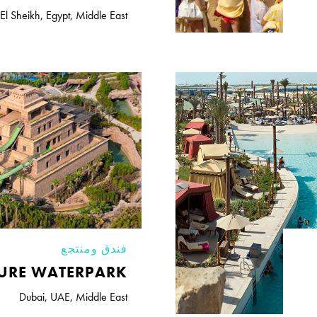
El Sheikh
,
Egypt
,
Middle East
فندق ومنتجع
URE WATERPARK
Dubai
,
UAE
,
Middle East