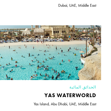
Dubai
,
UAE
,
Middle East
الحدائق المائية
YAS WATERWORLD
Yas Island
,
Abu Dhabi
,
UAE
,
Middle East