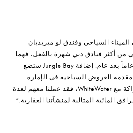
ميناء السياحي وفندق لو ميريديان
 من أكثر فنادق دبي شهرة بالفعل، فهما
يجذبان آلاف السياح عاماً بعد عام. إضافة Jungle Bay ستضع
 مقدمة العروض السياحية في الإمارة.
نحن متحمسون للشراكة مع WhiteWater، فقد عملنا معهم لعدة
فق المائية المثالية لمنشآتنا العقارية.”