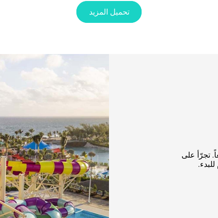
تحميل المزيد
. تجرّأ على